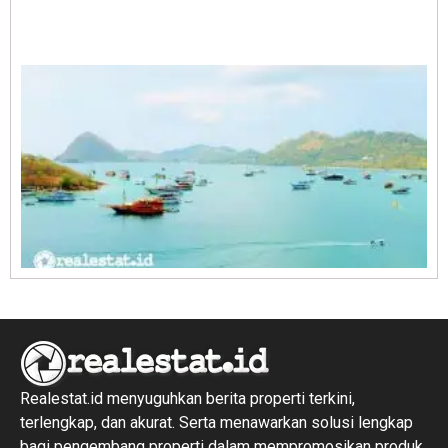
A
E
1
R
1
Realestat.id menyuguhkan berita properti terkini,
terlengkap, dan akurat. Serta menawarkan solusi lengkap
bagi pengembang properti dalam mempromosikan produk,