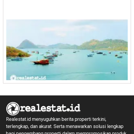
A
E
1
R
1
Realestat.id menyuguhkan berita properti terkini,
terlengkap, dan akurat. Serta menawarkan solusi lengkap
bagi pengembang properti dalam mempromosikan produk,