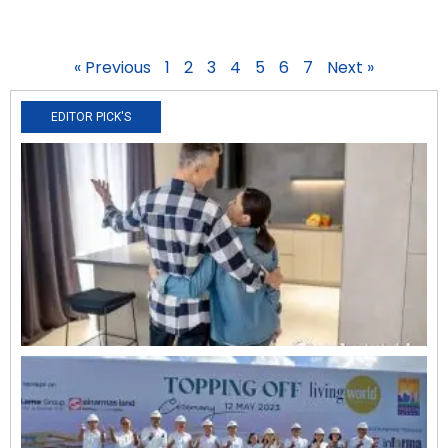
« Previous
1
2
3
4
5
6
7
Next »
EDITOR PICK'S
N
R
0
O
L