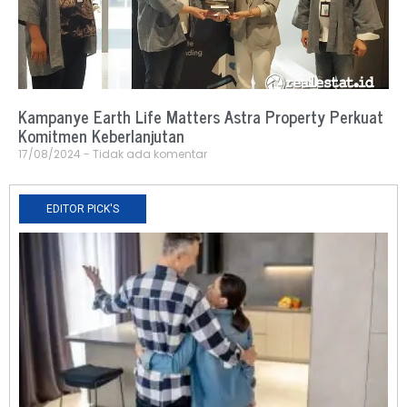
Kampanye Earth Life Matters Astra Property Perkuat
Komitmen Keberlanjutan
17/08/2024
Tidak ada komentar
EDITOR PICK'S
N
R
0