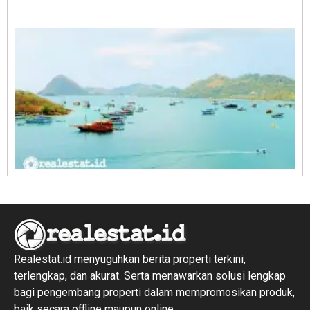
E
1
R
1
Realestat.id menyuguhkan berita properti terkini,
terlengkap, dan akurat. Serta menawarkan solusi lengkap
bagi pengembang properti dalam mempromosikan produk,
baik secara offline maupun online.