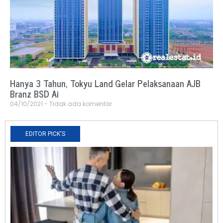
Hanya 3 Tahun, Tokyu Land Gelar Pelaksanaan AJB
Branz BSD Ai
04/10/2021
Tidak ada komentar
EDITOR PICK'S
N
R