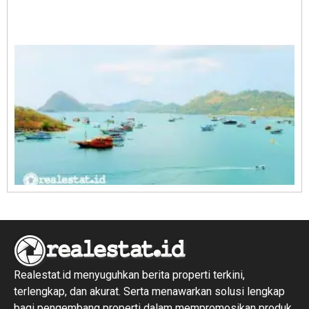
A
E
1
R
1
Realestat.id menyuguhkan berita properti terkini,
terlengkap, dan akurat. Serta menawarkan solusi lengkap
bagi pengembang properti dalam mempromosikan produk,