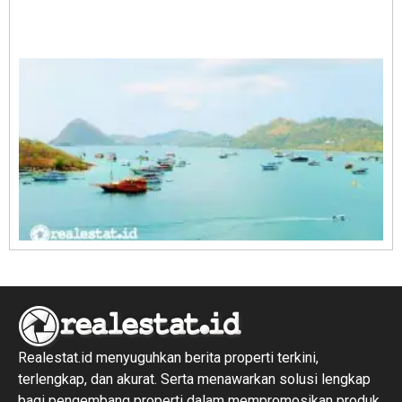
A
E
1
R
1
Realestat.id menyuguhkan berita properti terkini,
terlengkap, dan akurat. Serta menawarkan solusi lengkap
bagi pengembang properti dalam mempromosikan produk,