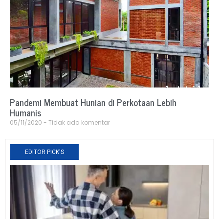
Pandemi Membuat Hunian di Perkotaan Lebih
Humanis
05/11/2020
Tidak ada komentar
EDITOR PICK'S
N