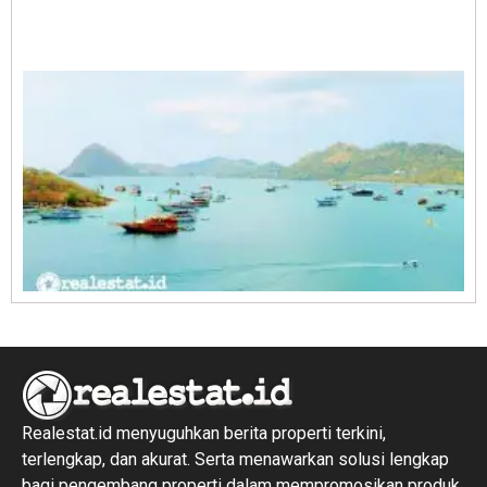
A
E
1
R
1
Realestat.id menyuguhkan berita properti terkini,
terlengkap, dan akurat. Serta menawarkan solusi lengkap
bagi pengembang properti dalam mempromosikan produk,