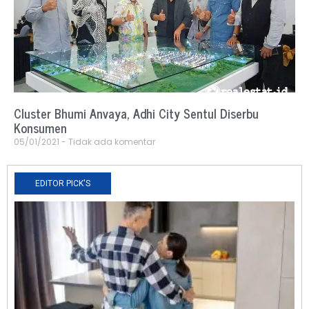
Cluster Bhumi Anvaya, Adhi City Sentul Diserbu
Konsumen
05/01/2021
Tidak ada komentar
EDITOR PICK'S
N
R