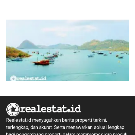
A
E
1
R
1
Realestat.id menyuguhkan berita properti terkini,
terlengkap, dan akurat. Serta menawarkan solusi lengkap
bagi pengembang properti dalam mempromosikan produk,