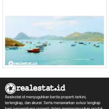
A
E
1
R
1
Realestat.id menyuguhkan berita properti terkini,
terlengkap, dan akurat. Serta menawarkan solusi lengkap
bagi pengembang properti dalam mempromosikan produk,