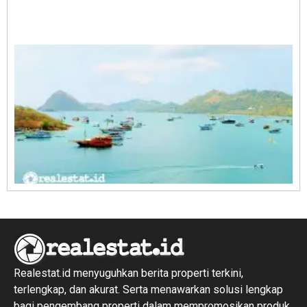
A
E
1
R
1
Realestat.id menyuguhkan berita properti terkini,
terlengkap, dan akurat. Serta menawarkan solusi lengkap
bagi pengembang properti dalam mempromosikan produk,