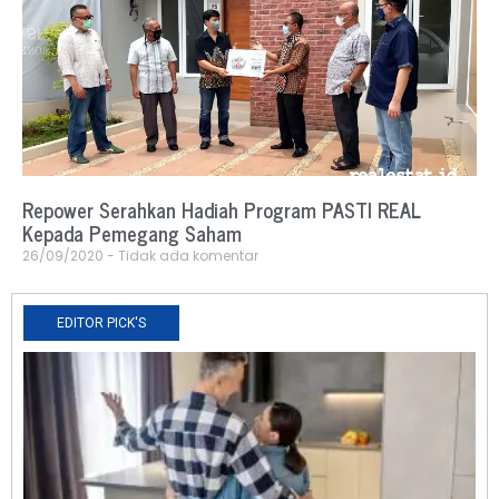
Repower Serahkan Hadiah Program PASTI REAL
Kepada Pemegang Saham
26/09/2020
Tidak ada komentar
EDITOR PICK'S
N