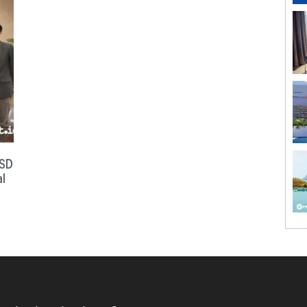
BSD
l