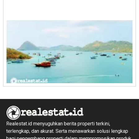
A
E
1
R
1
Realestat.id menyuguhkan berita properti terkini,
terlengkap, dan akurat. Serta menawarkan solusi lengkap
bagi pengembang properti dalam mempromosikan produk,