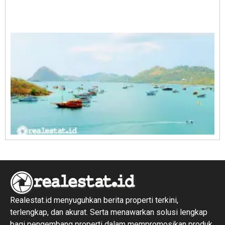
A
E
1
R
1
Realestat.id menyuguhkan berita properti terkini,
terlengkap, dan akurat. Serta menawarkan solusi lengkap
bagi pengembang properti dalam mempromosikan produk,