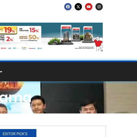
rnama
EDITOR PICK'S