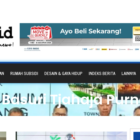
AN
RUMAH SUBSIDI
DESAIN & GAYA HIDUP
INDEKS BERITA
LAINNYA
 Basuri Tjahaja Pu