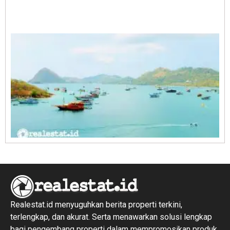
A
E
1
R
1
Realestat.id menyuguhkan berita properti terkini,
terlengkap, dan akurat. Serta menawarkan solusi lengkap
bagi pengembang properti dalam mempromosikan produk,