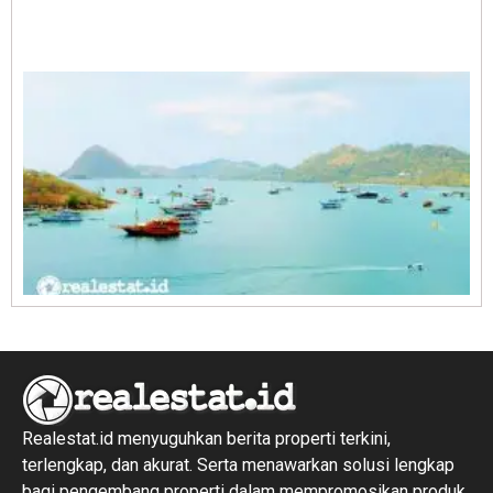
A
E
1
R
1
Realestat.id menyuguhkan berita properti terkini,
terlengkap, dan akurat. Serta menawarkan solusi lengkap
bagi pengembang properti dalam mempromosikan produk,