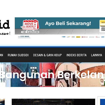
AN
RUMAH SUBSIDI
DESAIN & GAYA HIDUP
INDEKS BERITA
LAINNYA
 Bangunan Berkelan