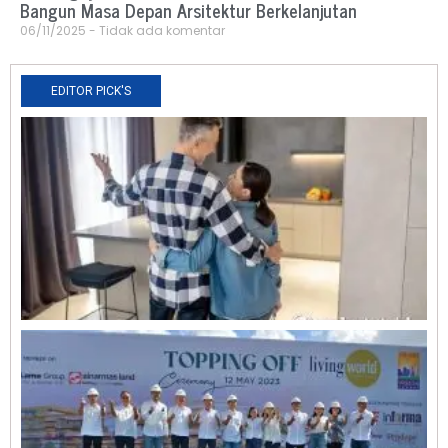
Bangun Masa Depan Arsitektur Berkelanjutan
06/11/2025
Tidak ada komentar
EDITOR PICK'S
N
R
0
O
L