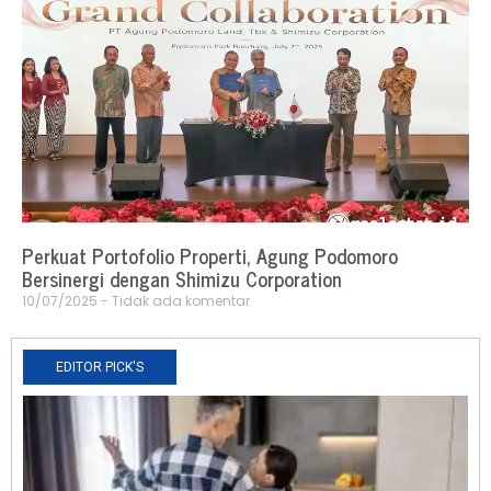
Perkuat Portofolio Properti, Agung Podomoro
Bersinergi dengan Shimizu Corporation
10/07/2025
Tidak ada komentar
EDITOR PICK'S
N