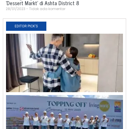
‘Dessert Markt’ di Ashta District 8
28/01/2023
Tidak ada komentar
EDITOR PICK'S
N
R
0
O
L