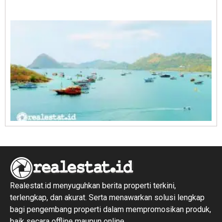
E
1
R
1
Realestat.id menyuguhkan berita properti terkini,
terlengkap, dan akurat. Serta menawarkan solusi lengkap
bagi pengembang properti dalam mempromosikan produk,
baik secara offline maupun online.