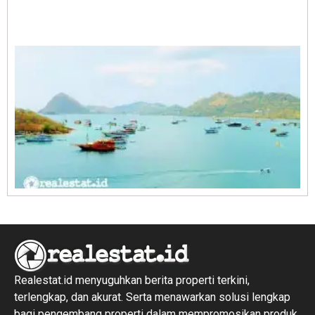
A
E
1
R
1
Realestat.id menyuguhkan berita properti terkini,
terlengkap, dan akurat. Serta menawarkan solusi lengkap
bagi pengembang properti dalam mempromosikan produk,