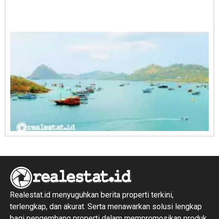
A
E
1
R
1
Realestat.id menyuguhkan berita properti terkini,
terlengkap, dan akurat. Serta menawarkan solusi lengkap
bagi pengembang properti dalam mempromosikan produk,