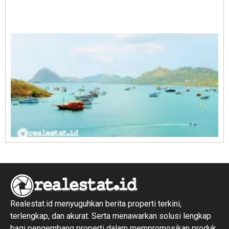
A
E
1
R
1
Realestat.id menyuguhkan berita properti terkini,
terlengkap, dan akurat. Serta menawarkan solusi lengkap
bagi pengembang properti dalam mempromosikan produk,