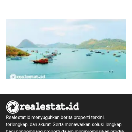
A
E
1
R
1
Realestat.id menyuguhkan berita properti terkini,
terlengkap, dan akurat. Serta menawarkan solusi lengkap
bagi pengembang properti dalam mempromosikan produk,