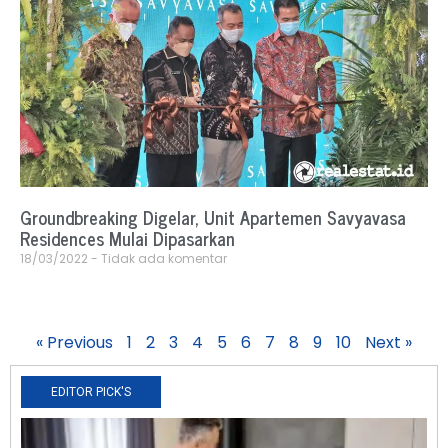
Groundbreaking Digelar, Unit Apartemen Savyavasa
Residences Mulai Dipasarkan
18/03/2022
Tidak ada komentar
« Previous
1
2
3
4
5
6
7
8
9
10
Next »
EDITOR PICK'S