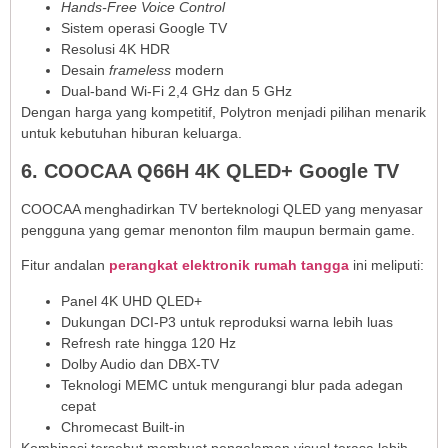
Hands-Free Voice Control
Sistem operasi Google TV
Resolusi 4K HDR
Desain
frameless
modern
Dual-band Wi-Fi 2,4 GHz dan 5 GHz
Dengan harga yang kompetitif, Polytron menjadi pilihan menarik
untuk kebutuhan hiburan keluarga.
6. COOCAA Q66H 4K QLED+ Google TV
COOCAA menghadirkan TV berteknologi QLED yang menyasar
pengguna yang gemar menonton film maupun bermain game.
Fitur andalan
perangkat elektronik rumah tangga
ini meliputi:
Panel 4K UHD QLED+
Dukungan DCI-P3 untuk reproduksi warna lebih luas
Refresh rate hingga 120 Hz
Dolby Audio dan DBX-TV
Teknologi MEMC untuk mengurangi blur pada adegan
cepat
Chromecast Built-in
Kombinasi tersebut membuat pengalaman visual terasa lebih