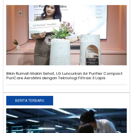
Bikin Rumah Makin Sehat, LG Luncurkan Air Purifier Compact
PuriCare AeroMini dengan Teknologi Filtrasi 3 Lapis
BERITA TERBARU
5
I
I
D
P