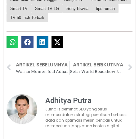
Smart TV
Smart TV LG
Sony Bravia
tips rumah
TV 50 Inch Terbaik
ARTIKEL SEBELUMNYA
ARTIKEL BERIKUTNYA
Warnai Momen Idul Adha, Aquaproof Salurkan Cat Anti Bocor untuk Peremajaan 5 Masjid di Indonesia
Gelar World Roadshow 2026, One Global Capital Buka Wawasan Investasi Properti di Australia
Adhitya Putra
Jurnalis peminat SEO yang terus
memperdalam strategi penulisan berbasis
data dan optimasi mesin pencari untuk
memperluas jangkauan konten digital.