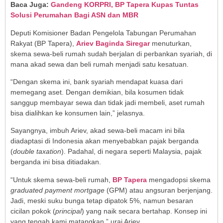
Baca Juga:
Gandeng KORPRI, BP Tapera Kupas Tuntas
Solusi Perumahan Bagi ASN dan MBR
Deputi Komisioner Badan Pengelola Tabungan Perumahan
Rakyat (BP Tapera),
Ariev Baginda Siregar
menuturkan,
skema sewa-beli rumah sudah berjalan di perbankan syariah, di
mana akad sewa dan beli rumah menjadi satu kesatuan.
“Dengan skema ini, bank syariah mendapat kuasa dari
memegang aset. Dengan demikian, bila kosumen tidak
sanggup membayar sewa dan tidak jadi membeli, aset rumah
bisa dialihkan ke konsumen lain,” jelasnya.
Sayangnya, imbuh Ariev, akad sewa-beli macam ini bila
diadaptasi di Indonesia akan menyebabkan pajak berganda
(
double taxation
). Padahal, di negara seperti Malaysia, pajak
berganda ini bisa ditiadakan.
“Untuk skema sewa-beli rumah,
BP Tapera
mengadopsi skema
graduated payment mortgage
(GPM) atau angsuran berjenjang.
Jadi, meski suku bunga tetap dipatok 5%, namun besaran
cicilan pokok (
principal
) yang naik secara bertahap. Konsep ini
yang tengah kami matangkan,” urai Ariev.