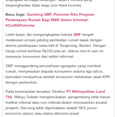
berpenghasilan tidak tetap (
non fixed income
).
Baca Juga:
Gandeng SMF, Pinhome Rilis Program
Pembiayaan Rumah Bagi MBR Sektor Informal:
#CicilDiPinhome
Lebih lanjut, dia mengungkapkan bahwa
SMF
tengah
melakukan proyek
piloting
pembelian rumah tapak dengan
skema pembiayaan sewa beli di Tangerang, Banten. Dengan
harga rumah berkisar Rp150 juta-an, skema
rent to own
ini
menyasar konsumen dari sektor informal.
SMF menggandeng perusahaan agregator yang membeli
rumah, menyewakan kepada konsumen selama tiga tahun,
kemudian menjualnya setelah konsumen melakukan akad KPR
dengan perbankan.
Pada kesempatan tersebut, Direktur
PT Metropolitan Land
Tbk
, Wahyu Sulistio mengemukakan, pengembang tidak hanya
melihat milenial atau non-milenial dalam memasarkan produk
properti. Hal yang lebih diperhatikan adalah SES (
socio-
economic status
) atau status ekonomi sosial.