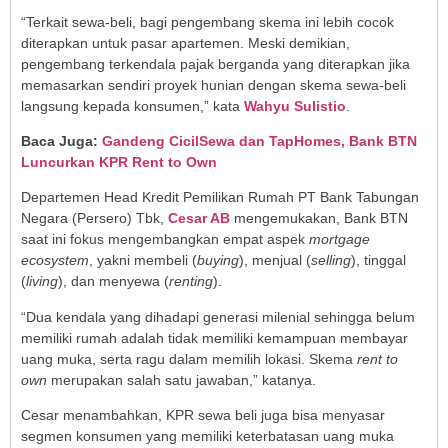
“Terkait sewa-beli, bagi pengembang skema ini lebih cocok
diterapkan untuk pasar apartemen. Meski demikian,
pengembang terkendala pajak berganda yang diterapkan jika
memasarkan sendiri proyek hunian dengan skema sewa-beli
langsung kepada konsumen,” kata
Wahyu Sulistio
.
Baca Juga:
Gandeng CicilSewa dan TapHomes, Bank BTN
Luncurkan KPR Rent to Own
Departemen Head Kredit Pemilikan Rumah PT Bank Tabungan
Negara (Persero) Tbk,
Cesar AB
mengemukakan, Bank BTN
saat ini fokus mengembangkan empat aspek
mortgage
ecosystem
, yakni membeli (
buying
), menjual (
selling
), tinggal
(
living
), dan menyewa (
renting
).
“Dua kendala yang dihadapi generasi milenial sehingga belum
memiliki rumah adalah tidak memiliki kemampuan membayar
uang muka, serta ragu dalam memilih lokasi. Skema
rent to
own
merupakan salah satu jawaban,” katanya.
Cesar menambahkan, KPR sewa beli juga bisa menyasar
segmen konsumen yang memiliki keterbatasan uang muka