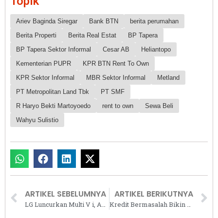
Topik
Ariev Baginda Siregar
Bank BTN
berita perumahan
Berita Properti
Berita Real Estat
BP Tapera
BP Tapera Sektor Informal
Cesar AB
Heliantopo
Kementerian PUPR
KPR BTN Rent To Own
KPR Sektor Informal
MBR Sektor Informal
Metland
PT Metropolitan Land Tbk
PT SMF
R Haryo Bekti Martoyoedo
rent to own
Sewa Beli
Wahyu Sulistio
ARTIKEL SEBELUMNYA
ARTIKEL BERIKUTNYA
LG Luncurkan Multi V i, AC Hemat Energi untuk Komersial Berbasis Teknologi Artificial Intelligence
Kredit Bermasalah Bikin Bank Resah, Saatnya Legal Action!