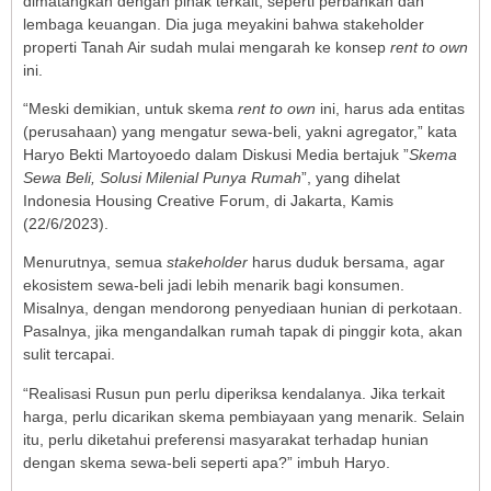
dimatangkan dengan pihak terkait, seperti perbankan dan
lembaga keuangan. Dia juga meyakini bahwa stakeholder
properti Tanah Air sudah mulai mengarah ke konsep
rent to own
ini.
“Meski demikian, untuk skema
rent to own
ini, harus ada entitas
(perusahaan) yang mengatur sewa-beli, yakni agregator,” kata
Haryo Bekti Martoyoedo dalam Diskusi Media bertajuk ”
Skema
Sewa Beli, Solusi Milenial Punya Rumah
”, yang dihelat
Indonesia Housing Creative Forum, di Jakarta, Kamis
(22/6/2023).
Menurutnya, semua
stakeholder
harus duduk bersama, agar
ekosistem sewa-beli jadi lebih menarik bagi konsumen.
Misalnya, dengan mendorong penyediaan hunian di perkotaan.
Pasalnya, jika mengandalkan rumah tapak di pinggir kota, akan
sulit tercapai.
“Realisasi Rusun pun perlu diperiksa kendalanya. Jika terkait
harga, perlu dicarikan skema pembiayaan yang menarik. Selain
itu, perlu diketahui preferensi masyarakat terhadap hunian
dengan skema sewa-beli seperti apa?” imbuh Haryo.