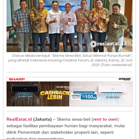
Diskusi Media bertajuk ”Skema Sewa Beli, Solusi Milenial Punya Rumah”,
yang dihelat Indonesia Housing Creative Forum, di Jakarta, Kamis, 22 Juni
2023. (Foto: realestat.id).
RealEstat.id
(Jakarta)
– Skema sewa-beli (
rent to own
)
sebagai fasilitas pembiayaan hunian bagi masyarakat, mulai
dilirik Pemerintah dan stakeholder properti lain, seperti
perbankan dan pengembang.