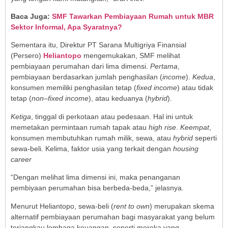
Baca Juga:
SMF Tawarkan Pembiayaan Rumah untuk MBR
Sektor Informal, Apa Syaratnya?
Sementara itu, Direktur PT Sarana Multigriya Finansial
(Persero)
Heliantopo
mengemukakan, SMF melihat
pembiayaan perumahan dari lima dimensi.
Pertama
,
pembiayaan berdasarkan jumlah penghasilan (
income
).
Kedua
,
konsumen memiliki penghasilan tetap (
fixed income
) atau tidak
tetap (
non
–
fixed income
), atau keduanya (
hybrid
).
Ketiga
, tinggal di perkotaan atau pedesaan. Hal ini untuk
memetakan permintaan rumah tapak atau
high rise
.
Keempat
,
konsumen membutuhkan rumah milik, sewa, atau
hybrid
seperti
sewa-beli. Kelima, faktor usia yang terkait dengan
housing
career
“Dengan melihat lima dimensi ini, maka penanganan
pembiyaan perumahan bisa berbeda-beda,” jelasnya.
Menurut Heliantopo, sewa-beli (
rent to own
) merupakan skema
alternatif pembiayaan perumahan bagi masyarakat yang belum
terjangkau lembaga keuangan, seperti mereka yang