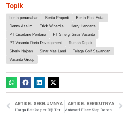
Topik
berita perumahan
Berita Properti
Berita Real Estat
Denny Asalim
Erick Wihardja
Herry Hendarta
PT Cisadane Perdana
PT Sinergi Sinar Vasanta
PT Vasanta Daria Development
Rumah Depok
Sherly Najoan
Sinar Mas Land
Telaga Golf Sawangan
Vasanta Group
ARTIKEL SEBELUMNYA
ARTIKEL BERIKUTNYA
Harga Batako per Biji Terbaru 2025 serta Tips Memilihnya
Antasari Place Siap Dorong Pendapatan Paradise Indonesia Tumbuh Double Digit Tahun Ini