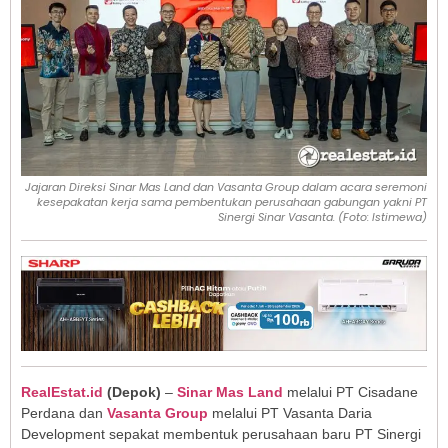
Jajaran Direksi Sinar Mas Land dan Vasanta Group dalam acara seremoni
kesepakatan kerja sama pembentukan perusahaan gabungan yakni PT
Sinergi Sinar Vasanta. (Foto: Istimewa)
RealEstat.id
(Depok)
–
Sinar Mas Land
melalui PT Cisadane
Perdana dan
Vasanta Group
melalui PT Vasanta Daria
Development sepakat membentuk perusahaan baru PT Sinergi