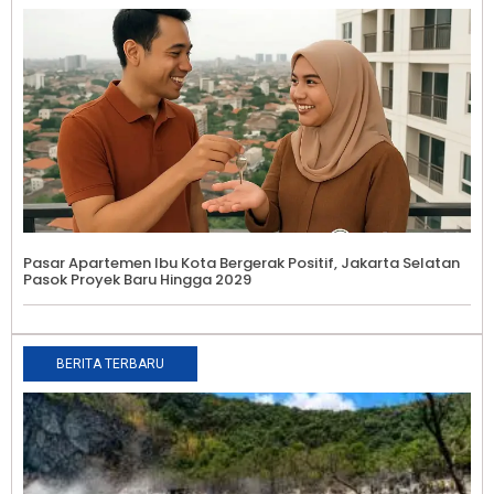
Pasar Apartemen Ibu Kota Bergerak Positif, Jakarta Selatan
Pasok Proyek Baru Hingga 2029
BERITA TERBARU
I
E
W
J
P
L