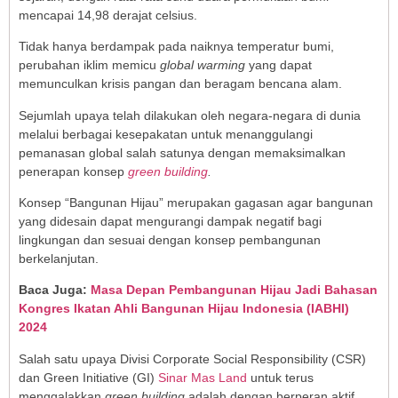
mencapai 14,98 derajat celsius.
Tidak hanya berdampak pada naiknya temperatur bumi,
perubahan iklim memicu
global warming
yang dapat
memunculkan krisis pangan dan beragam bencana alam.
Sejumlah upaya telah dilakukan oleh negara-negara di dunia
melalui berbagai kesepakatan untuk menanggulangi
pemanasan global salah satunya dengan memaksimalkan
penerapan konsep
green building
.
Konsep “Bangunan Hijau” merupakan gagasan agar bangunan
yang didesain dapat mengurangi dampak negatif bagi
lingkungan dan sesuai dengan konsep pembangunan
berkelanjutan.
Baca Juga:
Masa Depan Pembangunan Hijau Jadi Bahasan
Kongres Ikatan Ahli Bangunan Hijau Indonesia (IABHI)
2024
Salah satu upaya Divisi Corporate Social Responsibility (CSR)
dan Green Initiative (GI)
Sinar Mas Land
untuk terus
menggalakkan
green building
adalah dengan berperan aktif