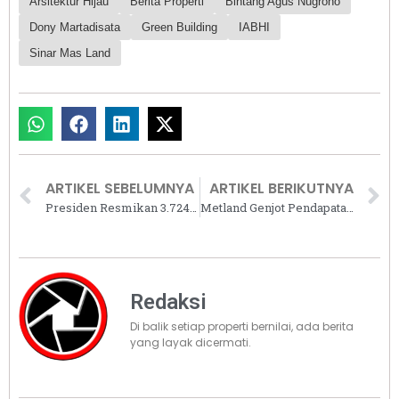
Arsitektur Hijau
Berita Properti
Bintang Agus Nugroho
Dony Martadisata
Green Building
IABHI
Sinar Mas Land
ARTIKEL SEBELUMNYA
ARTIKEL BERIKUTNYA
Presiden Resmikan 3.724 Unit Huntap Korban Gempa Bumi dan Tsunami Palu, Sulawesi Tengah
Metland Genjot Pendapatan Unit Usaha Komersial saat Ramadan dan Idul Fitri
Redaksi
Di balik setiap properti bernilai, ada berita
yang layak dicermati.