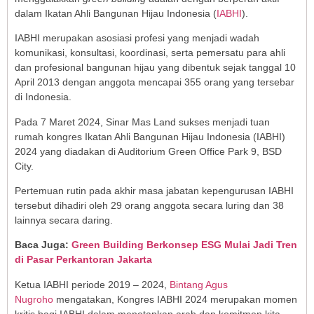
dalam Ikatan Ahli Bangunan Hijau Indonesia (
IABHI
).
IABHI merupakan asosiasi profesi yang menjadi wadah
komunikasi, konsultasi, koordinasi, serta pemersatu para ahli
dan profesional bangunan hijau yang dibentuk sejak tanggal 10
April 2013 dengan anggota mencapai 355 orang yang tersebar
di Indonesia.
Pada 7 Maret 2024, Sinar Mas Land sukses menjadi tuan
rumah kongres Ikatan Ahli Bangunan Hijau Indonesia (IABHI)
2024 yang diadakan di Auditorium Green Office Park 9, BSD
City.
Pertemuan rutin pada akhir masa jabatan kepengurusan IABHI
tersebut dihadiri oleh 29 orang anggota secara luring dan 38
lainnya secara daring.
Baca Juga:
Green Building Berkonsep ESG Mulai Jadi Tren
di Pasar Perkantoran Jakarta
Ketua IABHI periode 2019 – 2024,
Bintang Agus
Nugroho
mengatakan, Kongres IABHI 2024 merupakan momen
kritis bagi IABHI dalam menetapkan arah dan komitmen kita