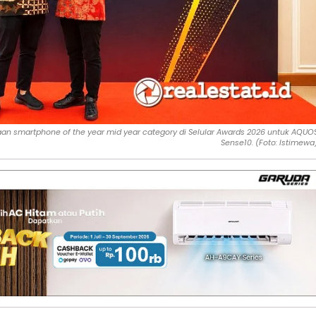
n smartphone of the year mid year category di Selular Awards 2026 untuk AQUO
Sense10. (Foto: Istimewa