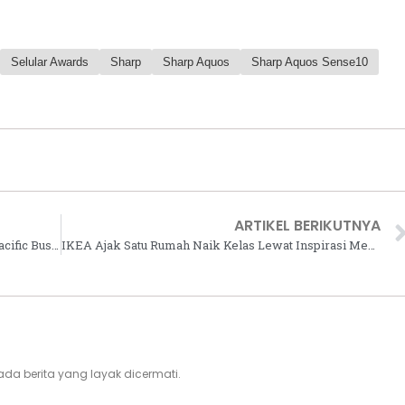
Selular Awards
Sharp
Sharp Aquos
Sharp Aquos Sense10
ARTIKEL BERIKUTNYA
Five Powerful Megatrends Reshaping Asia Pacific Business Hubs: Colliers
IKEA Ajak Satu Rumah Naik Kelas Lewat Inspirasi Menata Hunian yang Nyaman
i, ada berita yang layak dicermati.