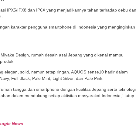
kasi IPX5/IPX8 dan IP6X yang menjadikannya tahan terhadap debu da
H.
engan karakter pengguna smartphone di Indonesia yang menginginkan
n Miyake Design, rumah desain asal Jepang yang dikenal mampu
produk.
g elegan, solid, namun tetap ringan. AQUOS sense10 hadir dalam
vy, Full Black, Pale Mint, Light Silver, dan Pale Pink.
rumah tangga dan smartphone dengan kualitas Jepang serta teknologi
han dalam mendukung setiap aktivitas masyarakat Indonesia,” tutup
oogle News