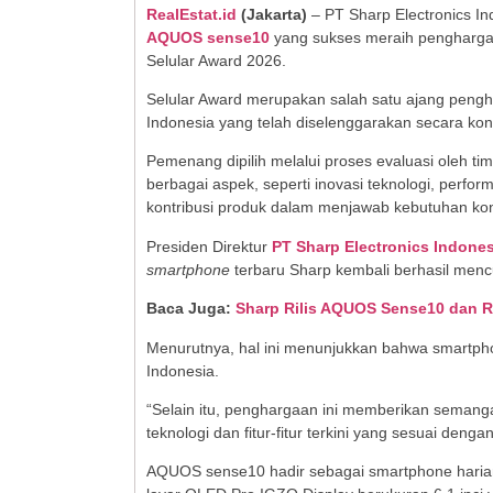
RealEstat.id
(
Jakarta
)
– PT Sharp Electronics In
AQUOS sense10
yang sukses meraih pengharg
Selular Award 2026.
Selular Award merupakan salah satu ajang penghar
Indonesia yang telah diselenggarakan secara kon
Pemenang dipilih melalui proses evaluasi oleh 
berbagai aspek, seperti inovasi teknologi, perf
kontribusi produk dalam menjawab kebutuhan ko
Presiden Direktur
PT Sharp Electronics Indones
smartphone
terbaru Sharp kembali berhasil mencu
Baca Juga:
Sharp Rilis AQUOS Sense10 dan 
Menurutnya, hal ini menunjukkan bahwa smartp
Indonesia.
“Selain itu, penghargaan ini memberikan semang
teknologi dan fitur-fitur terkini yang sesuai den
AQUOS sense10 hadir sebagai smartphone haria