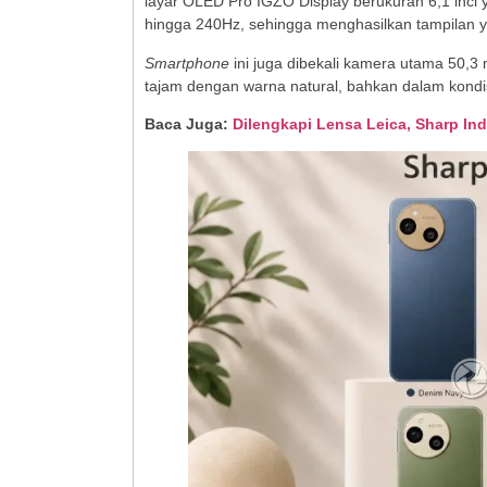
layar OLED Pro IGZO Display berukuran 6,1 inci 
hingga 240Hz, sehingga menghasilkan tampilan ya
Smartphone
ini juga dibekali kamera utama 50,
tajam dengan warna natural, bahkan dalam kond
Baca Juga:
Dilengkapi Lensa Leica, Sharp In