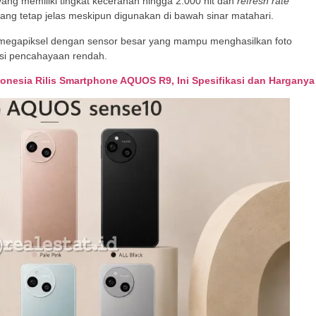
yang memiliki tingkat kecerahan hingga 2.000 nit dan
refresh rate
ng tetap jelas meskipun digunakan di bawah sinar matahari.
3 megapiksel dengan sensor besar yang mampu menghasilkan foto
isi pencahayaan rendah.
donesia Rilis Smartphone AQUOS R9, Ini Spesifikasi dan Harganya