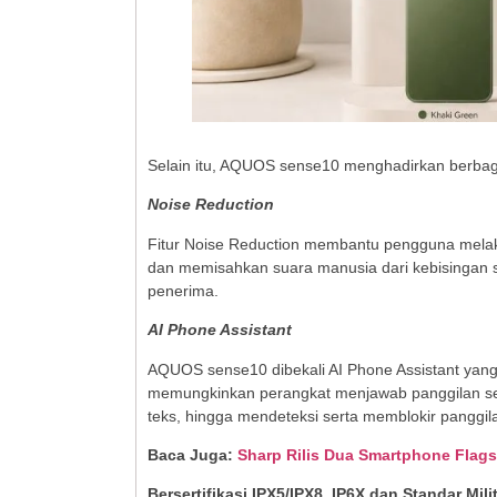
Selain itu, AQUOS sense10 menghadirkan berbagai 
Noise Reduction
Fitur Noise Reduction membantu pengguna melaku
dan memisahkan suara manusia dari kebisingan se
penerima.
AI Phone Assistant
AQUOS sense10 dibekali AI Phone Assistant yang 
memungkinkan perangkat menjawab panggilan se
teks, hingga mendeteksi serta memblokir panggi
Baca Juga:
Sharp Rilis Dua Smartphone Flags
Bersertifikasi IPX5/IPX8, IP6X dan Standar Mili