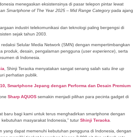
donesia menegaskan eksistensinya di pasar telepon pintar lewat
aan
Smartphone of The Year 2025 – Mid Range Category
pada ajang
gaan industri telekomunikasi dan teknologi paling bergengsi di
sisten sejak tahun 2003.
tim redaksi Selular Media Network (SMN) dengan mempertimbangkan
orma produk, desain, pengalaman pengguna (
user experience
), serta
nsumen di Indonesia.
ia
, Shinji Teraoka menyatakan sangat senang salah satu
line up
ri perhatian publik.
R10, Smartphone Jepang dengan Performa dan Desain Premium
hone
Sharp AQUOS
semakin menjadi pilihan para pecinta gadget di
at baru bagi kami untuk terus menghadirkan smartphone dengan
gan kebutuhan masyarakat Indonesia,” tutur
Shinji Teraoka
.
n yang dapat memenuhi kebutuhan pengguna di Indonesia, dengan