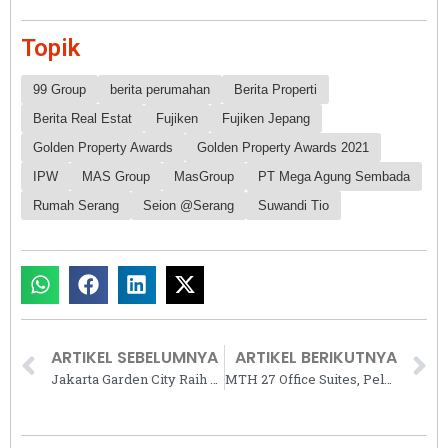
Topik
99 Group
berita perumahan
Berita Properti
Berita Real Estat
Fujiken
Fujiken Jepang
Golden Property Awards
Golden Property Awards 2021
IPW
MAS Group
MasGroup
PT Mega Agung Sembada
Rumah Serang
Seion @Serang
Suwandi Tio
ARTIKEL SEBELUMNYA
ARTIKEL BERIKUTNYA
Jakarta Garden City Raih Dua Penghargaan Golden Property Awards 2021
MTH 27 Office Suites, Pelopor Perkantoran Hijau dan Community Hub Berkonsep TOD