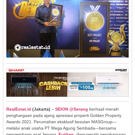
RealEstat.id
(Jakarta)
–
SEION @Serang
berhasil meraih
penghargaan pada ajang apresiasi properti Golden Property
Awards 2021. Perumahan eksklusif besutan MASGroup—
melalui anak usaha PT Mega Agung Sembada—bersama
pengembang asal Jepang,
Fujiken
, dianugerahi penghargaan