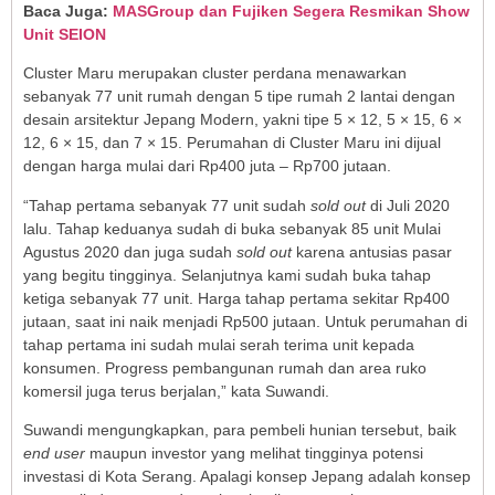
Baca Juga:
MASGroup dan Fujiken Segera Resmikan Show
Unit SEION
Cluster Maru merupakan cluster perdana menawarkan
sebanyak 77 unit rumah dengan 5 tipe rumah 2 lantai dengan
desain arsitektur Jepang Modern, yakni tipe 5 × 12, 5 × 15, 6 ×
12, 6 × 15, dan 7 × 15. Perumahan di Cluster Maru ini dijual
dengan harga mulai dari Rp400 juta – Rp700 jutaan.
“Tahap pertama sebanyak 77 unit sudah
sold out
di Juli 2020
lalu. Tahap keduanya sudah di buka sebanyak 85 unit Mulai
Agustus 2020 dan juga sudah
sold out
karena antusias pasar
yang begitu tingginya. Selanjutnya kami sudah buka tahap
ketiga sebanyak 77 unit. Harga tahap pertama sekitar Rp400
jutaan, saat ini naik menjadi Rp500 jutaan. Untuk perumahan di
tahap pertama ini sudah mulai serah terima unit kepada
konsumen. Progress pembangunan rumah dan area ruko
komersil juga terus berjalan,” kata Suwandi.
Suwandi mengungkapkan, para pembeli hunian tersebut, baik
end user
maupun investor yang melihat tingginya potensi
investasi di Kota Serang. Apalagi konsep Jepang adalah konsep