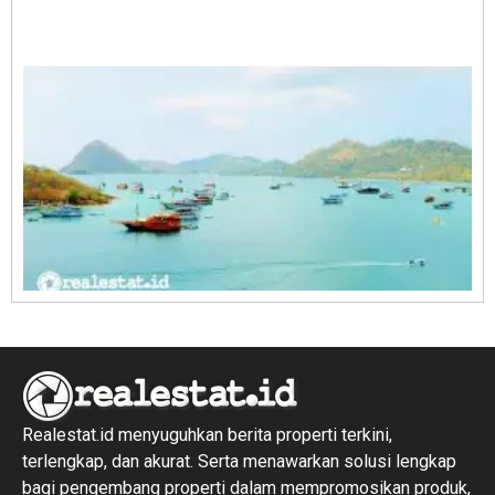
A
E
1
R
1
Realestat.id menyuguhkan berita properti terkini,
terlengkap, dan akurat. Serta menawarkan solusi lengkap
bagi pengembang properti dalam mempromosikan produk,