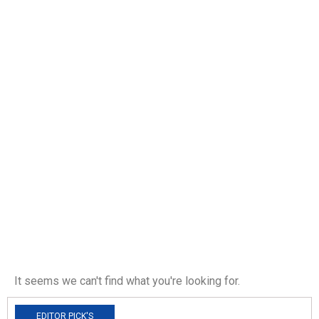
for: WA 0852 2611
9277 Jual
Molding Kaca
Ruang Tamu
Murah
Pademangan
Jakarta Utara
It seems we can't find what you're looking for.
EDITOR PICK'S