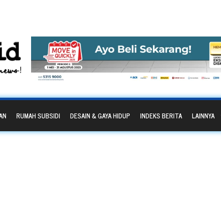
AN
RUMAH SUBSIDI
DESAIN & GAYA HIDUP
INDEKS BERITA
LAINNYA
lts for: WA 0812 27
n Meja Lesehan Untu
Solo