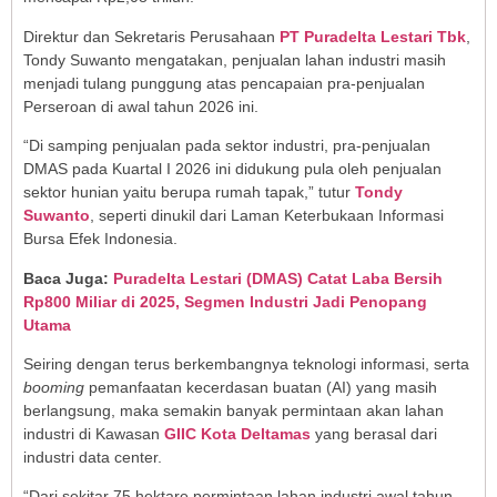
Direktur dan Sekretaris Perusahaan
PT Puradelta Lestari Tbk
,
Tondy Suwanto mengatakan, penjualan lahan industri masih
menjadi tulang punggung atas pencapaian pra-penjualan
Perseroan di awal tahun 2026 ini.
“Di samping penjualan pada sektor industri, pra-penjualan
DMAS pada Kuartal I 2026 ini didukung pula oleh penjualan
sektor hunian yaitu berupa rumah tapak,” tutur
Tondy
Suwanto
, seperti dinukil dari Laman Keterbukaan Informasi
Bursa Efek Indonesia.
Baca Juga:
Puradelta Lestari (DMAS) Catat Laba Bersih
Rp800 Miliar di 2025, Segmen Industri Jadi Penopang
Utama
Seiring dengan terus berkembangnya teknologi informasi, serta
booming
pemanfaatan kecerdasan buatan (AI) yang masih
berlangsung, maka semakin banyak permintaan akan lahan
industri di Kawasan
GIIC Kota Deltamas
yang berasal dari
industri data center.
“Dari sekitar 75 hektare permintaan lahan industri awal tahun