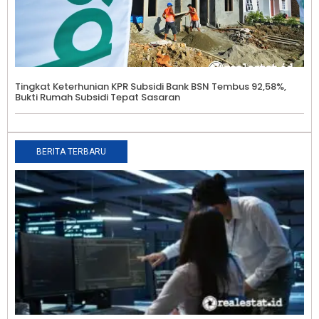
Tingkat Keterhunian KPR Subsidi Bank BSN Tembus 92,58%,
Bukti Rumah Subsidi Tepat Sasaran
BERITA TERBARU
5
I
I
D
P
P
E
A
0