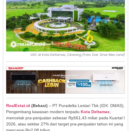
GIIC di Kota Deltamas, Cikarang (Foto: Dok. Sinar Mas Land)
RealEstat.id
(Bekasi)
– PT Puradelta Lestari Tbk (IDX: DMAS),
Pengembang kawasan modern terpadu
Kota Deltamas
,
mencetak pra-penjualan sebesar Rp561,43 miliar pada Kuartal I
2026, atau sekitar 27% dari target pra-penjualan tahun ini yang
mencapai Rp2,08 triliun.