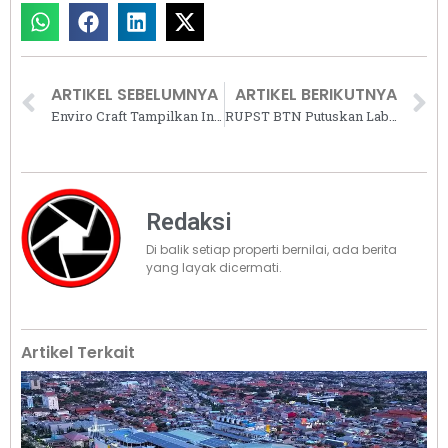
ARTIKEL SEBELUMNYA
ARTIKEL BERIKUTNYA
Enviro Craft Tampilkan Inovasi Rotan Sintetis untuk Arsitektur Modern Tropis di ARCH:ID 2026
RUPST BTN Putuskan Laba Rp3,5 Triliun Ditahan, Fokus Perkuat Modal untuk Ekspansi Kredit
Redaksi
Di balik setiap properti bernilai, ada berita
yang layak dicermati.
Artikel Terkait