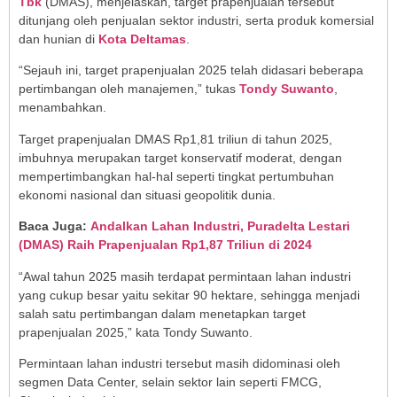
Tbk
(DMAS), menjelaskan, target prapenjualan tersebut
ditunjang oleh penjualan sektor industri, serta produk komersial
dan hunian di
Kota Deltamas
.
“Sejauh ini, target prapenjualan 2025 telah didasari beberapa
pertimbangan oleh manajemen,” tukas
Tondy Suwanto
,
menambahkan.
Target prapenjualan DMAS Rp1,81 triliun di tahun 2025,
imbuhnya merupakan target konservatif moderat, dengan
mempertimbangkan hal-hal seperti tingkat pertumbuhan
ekonomi nasional dan situasi geopolitik dunia.
Baca Juga:
Andalkan Lahan Industri, Puradelta Lestari
(DMAS) Raih Prapenjualan Rp1,87 Triliun di 2024
“Awal tahun 2025 masih terdapat permintaan lahan industri
yang cukup besar yaitu sekitar 90 hektare, sehingga menjadi
salah satu pertimbangan dalam menetapkan target
prapenjualan 2025,” kata Tondy Suwanto.
Permintaan lahan industri tersebut masih didominasi oleh
segmen Data Center, selain sektor lain seperti FMCG,