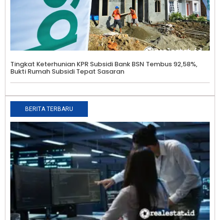
Tingkat Keterhunian KPR Subsidi Bank BSN Tembus 92,58%,
Bukti Rumah Subsidi Tepat Sasaran
BERITA TERBARU
5
I
I
D
P
P
E
A
0