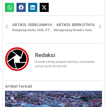
ARTIKEL SEBELUMNYA
ARTIKEL BERIKUTNYA
Rampung Akhir 2026, PTPP Bangun RS Harapan Kita – Tokushukai Senilai Rp863,8 Miliar
Mengenang Hendro Santoso Gondokusumo: Dari Bisnis Hasil Bumi, Sukses di Industri Properti
Redaksi
Di balik setiap properti bernilai, ada berita
yang layak dicermati.
Artikel Terkait