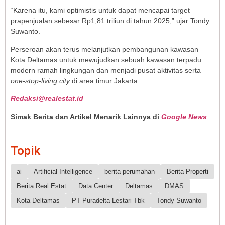
“Karena itu, kami optimistis untuk dapat mencapai target
prapenjualan sebesar Rp1,81 triliun di tahun 2025,” ujar Tondy
Suwanto.
Perseroan akan terus melanjutkan pembangunan kawasan
Kota Deltamas untuk mewujudkan sebuah kawasan terpadu
modern ramah lingkungan dan menjadi pusat aktivitas serta
one-stop-living city
di area timur Jakarta.
Redaksi@realestat.id
Simak Berita dan Artikel Menarik Lainnya di
Google News
Topik
ai
Artificial Intelligence
berita perumahan
Berita Properti
Berita Real Estat
Data Center
Deltamas
DMAS
Kota Deltamas
PT Puradelta Lestari Tbk
Tondy Suwanto