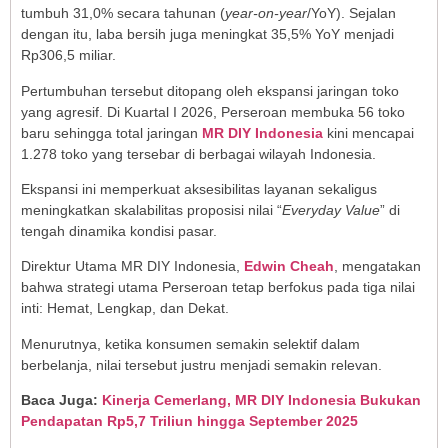
tumbuh 31,0% secara tahunan (
year-on-year
/YoY). Sejalan
dengan itu, laba bersih juga meningkat 35,5% YoY menjadi
Rp306,5 miliar.
Pertumbuhan tersebut ditopang oleh ekspansi jaringan toko
yang agresif. Di Kuartal I 2026, Perseroan membuka 56 toko
baru sehingga total jaringan
MR DIY Indonesia
kini mencapai
1.278 toko yang tersebar di berbagai wilayah Indonesia.
Ekspansi ini memperkuat aksesibilitas layanan sekaligus
meningkatkan skalabilitas proposisi nilai “
Everyday Value
” di
tengah dinamika kondisi pasar.
Direktur Utama MR DIY Indonesia,
Edwin Cheah
, mengatakan
bahwa strategi utama Perseroan tetap berfokus pada tiga nilai
inti: Hemat, Lengkap, dan Dekat.
Menurutnya, ketika konsumen semakin selektif dalam
berbelanja, nilai tersebut justru menjadi semakin relevan.
Baca Juga:
Kinerja Cemerlang, MR DIY Indonesia Bukukan
Pendapatan Rp5,7 Triliun hingga September 2025