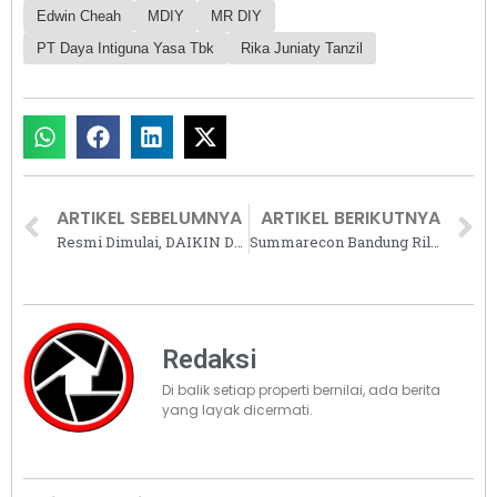
Edwin Cheah
MDIY
MR DIY
PT Daya Intiguna Yasa Tbk
Rika Juniaty Tanzil
ARTIKEL SEBELUMNYA
ARTIKEL BERIKUTNYA
Resmi Dimulai, DAIKIN Designer Award 2026 Kini Tembus Panggung ASEAN
Summarecon Bandung Rilis Diamond Commercial, Ruko Eksklusif di Lokasi Strategis
Redaksi
Di balik setiap properti bernilai, ada berita
yang layak dicermati.