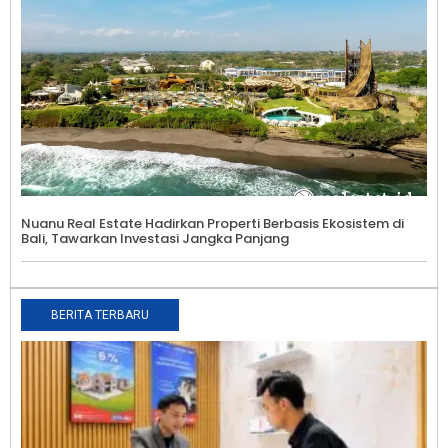
Nuanu Real Estate Hadirkan Properti Berbasis Ekosistem di
Bali, Tawarkan Investasi Jangka Panjang
BERITA TERBARU
M
R
S
T
B
i
W