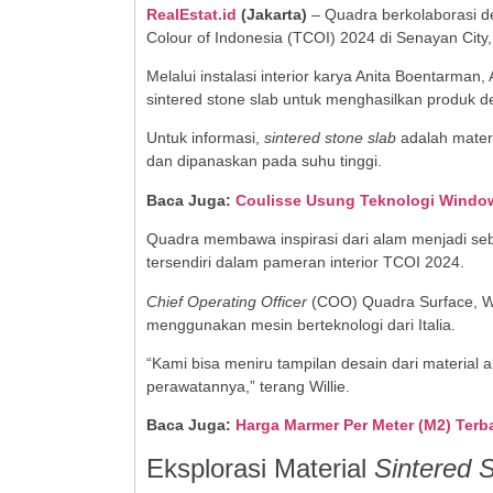
RealEstat.id
(Jakarta)
– Quadra berkolaborasi d
Colour of Indonesia (TCOI) 2024 di Senayan City,
Melalui instalasi interior karya Anita Boentarma
sintered stone slab untuk menghasilkan produk 
Untuk informasi,
sintered stone slab
adalah materi
dan dipanaskan pada suhu tinggi.
Baca Juga:
Coulisse Usung Teknologi Window
Quadra membawa inspirasi dari alam menjadi se
tersendiri dalam pameran interior TCOI 2024.
Chief Operating Officer
(COO) Quadra Surface, Wi
menggunakan mesin berteknologi dari Italia.
“Kami bisa meniru tampilan desain dari materia
perawatannya,” terang Willie.
Baca Juga:
Harga Marmer Per Meter (M2) Terb
Eksplorasi Material
Sintered 