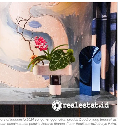
olours of Indonesia 2024 yang menggunakan produk Quadra yang terinspirasi
oleh desain studio pelukis Antonio Blanco. (Foto: RealEstat.id/Adhitya Putra)