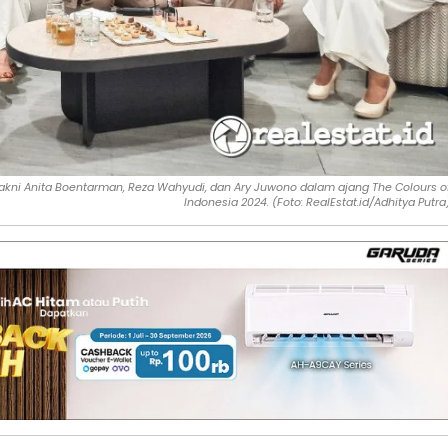
yakni Anita Boentarman, Reza Wahyudi, dan Ary Juwono dalam ajang The Colours o
Indonesia 2024. (Foto: RealEstat.id/Adhitya Putra