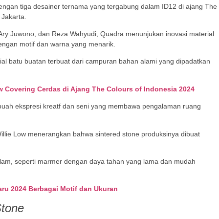
engan tiga desainer ternama yang tergabung dalam ID12 di ajang The
 Jakarta.
n, Ary Juwono, dan Reza Wahyudi, Quadra menunjukan inovasi material
dengan motif dan warna yang menarik.
al batu buatan terbuat dari campuran bahan alami yang dipadatkan
 Covering Cerdas di Ajang The Colours of Indonesia 2024
buah ekspresi kreatf dan seni yang membawa pengalaman ruang
llie Low menerangkan bahwa sintered stone produksinya dibuat
l alam, seperti marmer dengan daya tahan yang lama dan mudah
aru 2024 Berbagai Motif dan Ukuran
Stone