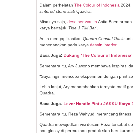
Dalam perhelatan
The Colour of Indonesia
2024, 
sintered stone slab
Quadra.
Misalnya saja,
desainer wanita
Anita Boentarman 
karya bertajuk
‘Tide & Tiki Bar’
.
Anita mengaplikasikan
Quadra Coastal Oasis
untu
menenangkan pada karya
desain interior.
Baca Juga:
Dukung ‘The Colour of Indonesia
Sementara itu, Ary Juwono membawa inspirasi dari
“Saya ingin mencoba eksperimen dengan print seb
Lebih lanjut, Ary menambahkan ternyata motif gor
Quadra.
Baca Juga:
Lever Handle Pintu JAKKU Karya 
Sementara itu, Reza Wahyudi merancang fitness a
Quadra mewujudkan visi desain Reza tersebut d
nan glossy di permukaan produk slab berukuran 