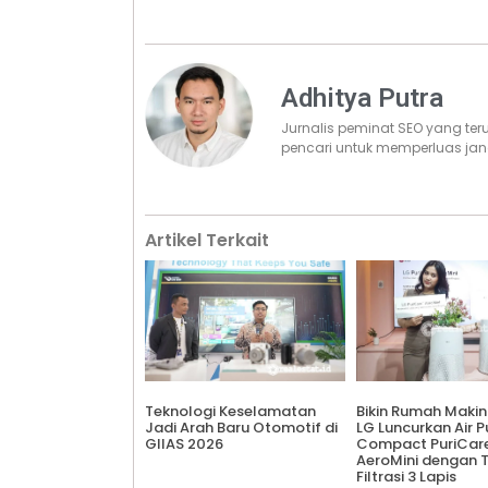
Adhitya Putra
Jurnalis peminat SEO yang te
pencari untuk memperluas jan
Artikel Terkait
Teknologi Keselamatan
Bikin Rumah Makin
Jadi Arah Baru Otomotif di
LG Luncurkan Air Pu
GIIAS 2026
Compact PuriCar
AeroMini dengan 
Filtrasi 3 Lapis