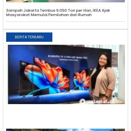
Sampah Jakarta Tembus 9.050 Ton per Hari, IKEA Ajak
Masyarakat Memulai Pemilahan dari Rumah
BERITA TERBARU
X
K
S
S
T
2
s
P
H
M
A
F
B
H
A
0
I