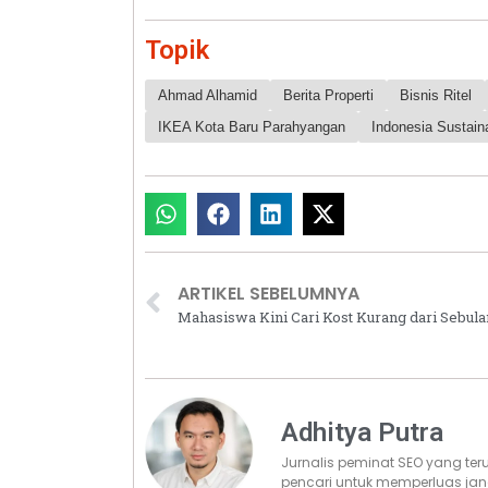
Topik
Ahmad Alhamid
Berita Properti
Bisnis Ritel
IKEA Kota Baru Parahyangan
Indonesia Sustaina
ARTIKEL SEBELUMNYA
Adhitya Putra
Jurnalis peminat SEO yang te
pencari untuk memperluas jan