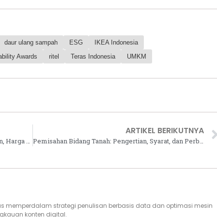
daur ulang sampah
ESG
IKEA Indonesia
bility Awards
ritel
Teras Indonesia
UMKM
ARTIKEL BERIKUTNYA
Mahasiswa Kini Cari Kost Kurang dari Sebulan, Harga Rp2 Juta Jadi Favorit: Riset Cove
Pemisahan Bidang Tanah: Pengertian, Syarat, dan Perbedaannya dengan Pemecahan Tanah
rus memperdalam strategi penulisan berbasis data dan optimasi mesin
gkauan konten digital.