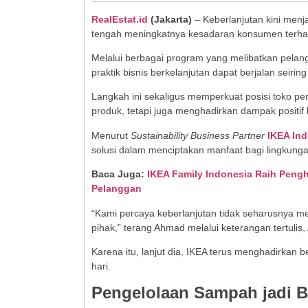
RealEstat.id
(Jakarta)
– Keberlanjutan kini menja
tengah meningkatnya kesadaran konsumen terhada
Melalui berbagai program yang melibatkan pela
praktik bisnis berkelanjutan dapat berjalan seirin
Langkah ini sekaligus memperkuat posisi toko pe
produk, tetapi juga menghadirkan dampak positif
Menurut
Sustainability Business Partner
IKEA In
solusi dalam menciptakan manfaat bagi lingkun
Baca Juga:
IKEA Family Indonesia Raih Pengha
Pelanggan
“Kami percaya keberlanjutan tidak seharusnya men
pihak,” terang Ahmad melalui keterangan tertulis,
Karena itu, lanjut dia, IKEA terus menghadirkan
hari.
Pengelolaan Sampah jadi B