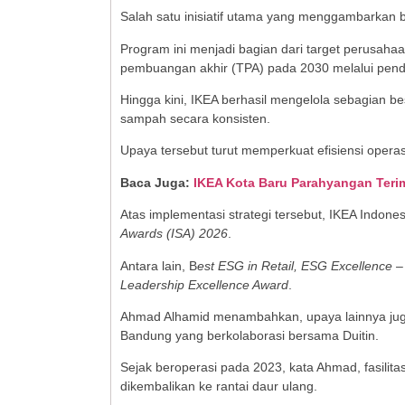
Salah satu inisiatif utama yang menggambarkan 
Program ini menjadi bagian dari target perusah
pembuangan akhir (TPA) pada 2030 melalui pen
Hingga kini, IKEA berhasil mengelola sebagian be
sampah secara konsisten.
Upaya tersebut turut memperkuat efisiensi opera
Baca Juga:
IKEA Kota Baru Parahyangan Teri
Atas implementasi strategi tersebut, IKEA Indon
Awards (ISA) 2026
.
Antara lain, B
est ESG in Retail, ESG Excellence –
Leadership Excellence Award
.
Ahmad Alhamid menambahkan, upaya lainnya jug
Bandung yang berkolaborasi bersama Duitin.
Sejak beroperasi pada 2023, kata Ahmad, fasilita
dikembalikan ke rantai daur ulang.