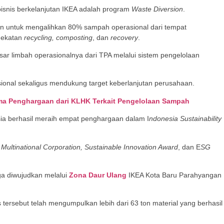
bisnis berkelanjutan IKEA adalah program
Waste Diversion
.
aan untuk mengalihkan 80% sampah operasional dari tempat
dekatan
recycling, composting
, dan
recovery
.
sar limbah operasionalnya dari TPA melalui sistem pengelolaan
sional sekaligus mendukung target keberlanjutan perusahaan.
ma Penghargaan dari KLHK Terkait Pengelolaan Sampah
esia berhasil meraih empat penghargaan dalam I
ndonesia Sustainability
 Multinational Corporation, Sustainable Innovation Award
, dan E
SG
a diwujudkan melalui
Zona Daur Ulang
IKEA Kota Baru Parahyangan
s tersebut telah mengumpulkan lebih dari 63 ton material yang berhasil