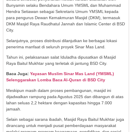
Bunyamin selaku Bendahara Umum YMSML dan Muhammad
Hendra Setiawan sebagai Sekretaris Umum YMSML kepada
para pengurus Dewan Kemakmuran Masjid (DKM), termasuk
DKM Masjid Raya Raudhatul Jannah dan Islamic Center di BSD
City.
Selanjutnya, proses distribusi dilanjutkan ke berbagai lokasi
penerima manfaat di seluruh proyek Sinar Mas Land.
Tahun ini, pelaksanaan salat Iduladha dipusatkan di Masjid
Raya Baitul Mukhtar yang terletak di jantung BSD City.
Baca Juga:
Yayasan Muslim Sinar Mas Land (YMSML)
Selenggarakan Lomba Baca Al-Quran di BSD City
Meskipun masih dalam proses pembangunan, masjid ini
dijadwalkan rampung pada Agustus 2025 dan dibangun di atas
lahan seluas 2,2 hektare dengan kapasitas hingga 7.000
jamaah.
Selain sebagai sarana ibadah, Masjid Raya Baitul Mukhtar juga
dirancang untuk menjadi pusat pemberdayaan masyarakat
melalui program-program keagamaan, pendidikan, dan sosial.