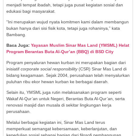
menjadi tempat ibadah, tetapi juga pusat kegiatan sosial dan
edukasi bagi masyarakat.
“Ini merupakan wujud nyata komitmen kami dalam membangun
bukan hanya dari sisi fisik kota, tetapi juga rohaninya,” kata
Bambang.
Baca Juga:
Yayasan Muslim Sinar Mas Land (YMSML) Helat
Program Berantas Buta Al-Qur’an (BBQ) di BSD City
Program penyaluran hewan kurban ini merupakan bagian dari
inisiatif
corporate social responsibility
(CSR) Sinar Mas Land di
bidang keagamaan. Sejak 2004, perusahaan telah menyalurkan
puluhan ribu ekor hewan kurban ke berbagai daerah.
Selain itu, YMSML juga rutin melaksanakan program seperti
Wakaf Al-Qur’an untuk Negeri, Berantas Buta Al-Qur’an, serta
renovasi masjid dan musala di sekitar lingkungan kerja
perusahaan.
Melalui berbagai kegiatan ini, Sinar Mas Land terus
memperkuat semangat kebersamaan, keberlanjutan, dan
kepedulian sosial sebagai bagian dari filosofi pembangunan