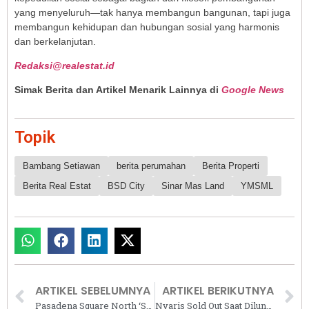
yang menyeluruh—tak hanya membangun bangunan, tapi juga
membangun kehidupan dan hubungan sosial yang harmonis
dan berkelanjutan.
Redaksi@realestat.id
Simak Berita dan Artikel Menarik Lainnya di
Google News
Topik
Bambang Setiawan
berita perumahan
Berita Properti
Berita Real Estat
BSD City
Sinar Mas Land
YMSML
ARTIKEL SEBELUMNYA
ARTIKEL BERIKUTNYA
Pasadena Square North ‘Studio Loft’ Hadirkan Ruang Bisnis yang Lapang dan Fleksibel di Gading Serpong
Nyaris Sold Out Saat Diluncurkan, Penjualan OXO The Pavilions Sukses Besar