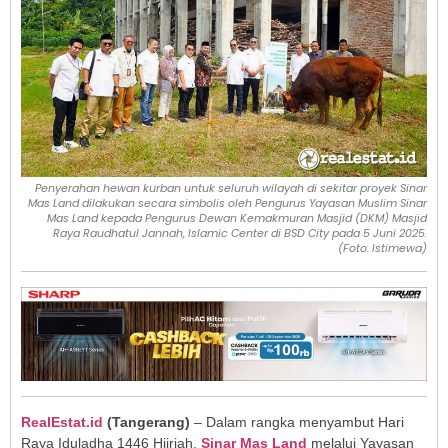
Penyerahan hewan kurban untuk seluruh wilayah di sekitar proyek Sinar
Mas Land dilakukan secara simbolis oleh Pengurus Yayasan Muslim Sinar
Mas Land kepada Pengurus Dewan Kemakmuran Masjid (DKM) Masjid
Raya Raudhatul Jannah, Islamic Center di BSD City pada 5 Juni 2025.
(Foto: Istimewa)
RealEstat.id
(Tangerang)
– Dalam rangka menyambut Hari
Raya Iduladha 1446 Hijriah,
Sinar Mas Land
melalui Yayasan