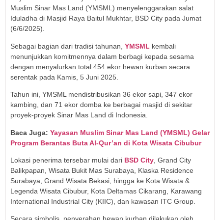
Muslim Sinar Mas Land (YMSML) menyelenggarakan salat
Iduladha di Masjid Raya Baitul Mukhtar, BSD City pada Jumat
(6/6/2025).
Sebagai bagian dari tradisi tahunan,
YMSML
kembali
menunjukkan komitmennya dalam berbagi kepada sesama
dengan menyalurkan total 454 ekor hewan kurban secara
serentak pada Kamis, 5 Juni 2025.
Tahun ini, YMSML mendistribusikan 36 ekor sapi, 347 ekor
kambing, dan 71 ekor domba ke berbagai masjid di sekitar
proyek-proyek Sinar Mas Land di Indonesia.
Baca Juga:
Yayasan Muslim Sinar Mas Land (YMSML) Gelar
Program Berantas Buta Al-Qur’an di Kota Wisata Cibubur
Lokasi penerima tersebar mulai dari
BSD City
, Grand City
Balikpapan, Wisata Bukit Mas Surabaya, Klaska Residence
Surabaya, Grand Wisata Bekasi, hingga ke Kota Wisata &
Legenda Wisata Cibubur, Kota Deltamas Cikarang, Karawang
International Industrial City (KIIC), dan kawasan ITC Group.
Secara simbolis, penyerahan hewan kurban dilakukan oleh