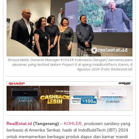
Shreya Malik, General Manager KOHLER Indonesia (tengah) bersama para
desainer yang terlibat dalam Project 6 di ajang IndoBuildTech, Kamis, 8
Agustus 2024 (Foto: Realestat.id)
RealEstat.id
(Tangerang)
–
KOHLER
, produsen
sanitary
yang
berbasis di Amerika Serikat, hadir di IndoBuildTech (IBT) 2024
untuk memamerkan berbagai produk dapur dan kamar mandi