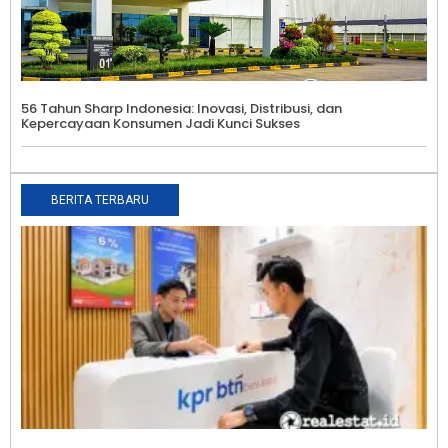
56 Tahun Sharp Indonesia: Inovasi, Distribusi, dan
Kepercayaan Konsumen Jadi Kunci Sukses
BERITA TERBARU
M
R
S
T
B
i
W
R
P
L
B
R
0