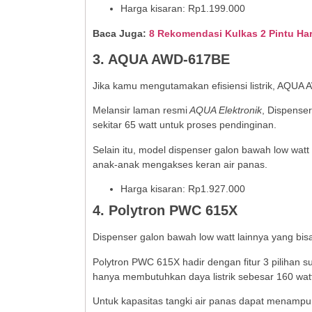
Harga kisaran: Rp1.199.000
Baca Juga:
8 Rekomendasi Kulkas 2 Pintu Har
3. AQUA AWD-617BE
Jika kamu mengutamakan efisiensi listrik, AQUA
Melansir laman resmi
AQUA Elektronik
, Dispense
sekitar 65 watt untuk proses pendinginan.
Selain itu, model dispenser galon bawah low watt
anak-anak mengakses keran air panas.
Harga kisaran: Rp1.927.000
4. Polytron PWC 615X
Dispenser galon bawah low watt lainnya yang bisa
Polytron PWC 615X hadir dengan fitur 3 pilihan su
hanya membutuhkan daya listrik sebesar 160 wa
Untuk kapasitas tangki air panas dapat menampung 