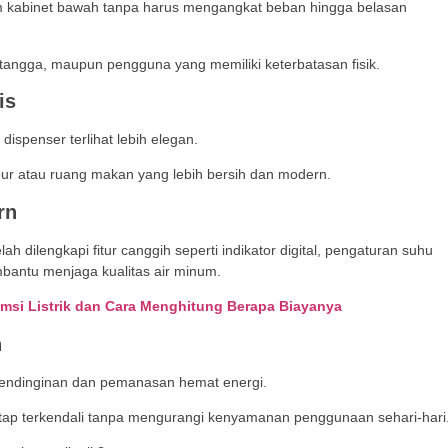
m kabinet bawah tanpa harus mengangkat beban hingga belasan
 tangga, maupun pengguna yang memiliki keterbatasan fisik.
is
ispenser terlihat lebih elegan.
ur atau ruang makan yang lebih bersih dan modern.
rn
h dilengkapi fitur canggih seperti indikator digital, pengaturan suhu
mbantu menjaga kualitas air minum.
msi Listrik dan Cara Menghitung Berapa Biayanya
n
pendinginan dan pemanasan hemat energi.
tetap terkendali tanpa mengurangi kenyamanan penggunaan sehari-hari