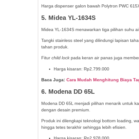
Harga dispenser galon bawah Polytron PWC 615X
5. Midea YL-1634S
Midea YL-1634S menawarkan tiga pilihan suhu air,
Tangki stainless steel yang dilindungi lapisan t
tahan produk.
Fitur
child lock
pada keran air panas juga member
Harga kisaran: Rp2.799.000
Baca Juga:
Cara Mudah Menghitung Biaya Tagi
6. Modena DD 65L
Modena DD 65L menjadi pilihan menarik untuk 
dengan desain premium.
Produk ini dilengkapi teknologi bottom loading, 
hingga tetes terakhir sehingga lebih efisien.
Harga kisaran: Rp2.978.000