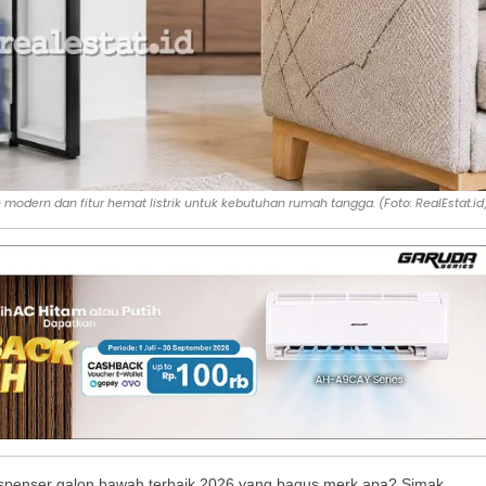
odern dan fitur hemat listrik untuk kebutuhan rumah tangga. (Foto: RealEstat.id
ispenser galon bawah terbaik 2026 yang bagus merk apa? Simak