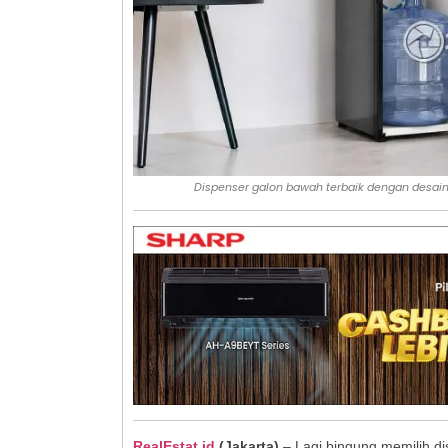
Dispenser galon bawah terbaik dengan desain m
RealEstat.id
(Jakarta)
– Lagi bingung memilih d