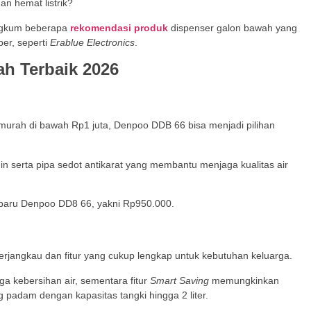
n hemat listrik?
gkum beberapa
rekomendasi produk
dispenser galon bawah yang
r, seperti
Erablue Electronics
.
h Terbaik 2026
urah di bawah Rp1 juta, Denpoo DDB 66 bisa menjadi pilihan
ngin serta pipa sedot antikarat yang membantu menjaga kualitas air
rbaru Denpoo DD8 66, yakni Rp950.000.
jangkau dan fitur yang cukup lengkap untuk kebutuhan keluarga.
a kebersihan air, sementara fitur
Smart Saving
memungkinkan
g padam dengan kapasitas tangki hingga 2 liter.