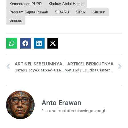
Kementerian PUPR
Khalawi Abdul Hamid
Program Sejuta Rumah
SIBARU
SiRuk
Sirusun
Sirusus
ARTIKEL SEBELUMNYA
ARTIKEL BERIKUTNYA
Garap Proyek Mixed-Use dan Built-to-Rent, Crown Group Cari Mitra Strategis
Metland Puri Rilis Cluster Oxalis Tahap 2 Seharga Rp900 Jutaan
Anto Erawan
Penikmat kopi dan keheningan pagi.