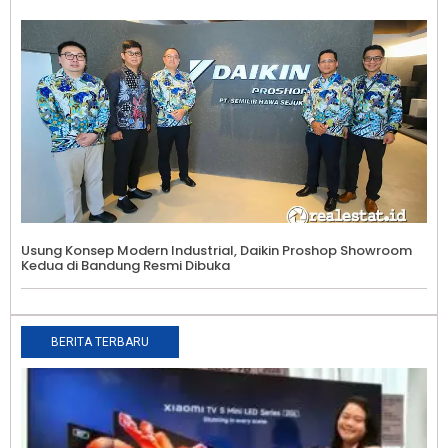
Usung Konsep Modern Industrial, Daikin Proshop Showroom
Kedua di Bandung Resmi Dibuka
BERITA TERBARU
X
K
S
S
T