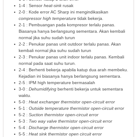
1-4 : Sensor
heat-sink
rusak
2-0 : Kode error AC Sharp ini mengindikasikan
compressor high temperature
tidak bekerja.
2-1 : Pembuangan pada kompresor terlalu panas.
Biasanya hanya berlangsung sementara. Akan kembali
normal jika suhu sudah turun
2-2 : Penukar panas unit outdoor terlalu panas. Akan
kembali normal jika suhu sudah turun
2-3 : Penukar panas unit indoor terlalu panas. Kembali
normal pada saat suhu turun.
2-4 : Berhenti bekerja apabila katup dua arah membeku.
Kejadian ini biasanya hanya berlangsung sementara.
2-5 : IPM high temperature bermasalah
3-0 :
Dehumidifying
berhenti bekerja untuk sementara
waktu.
5-0 :
Heat exchanger thermistor open-circuit error
5-1 :
Outside temperature thermistor open-circuit error
5-2 :
Suction thermistor open-circuit error
5-3 :
Two way valve thermistor open-circuit error
5-4 :
Discharge thermistor open-circuit error
5-5 :
Heat sink thermistor open circuit error