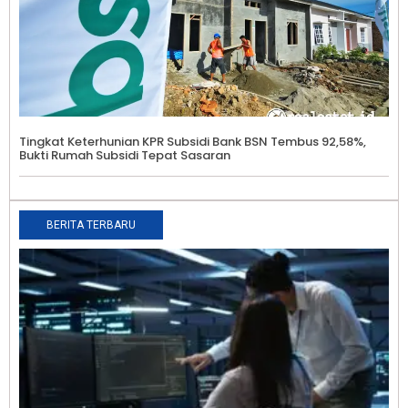
Tingkat Keterhunian KPR Subsidi Bank BSN Tembus 92,58%,
Bukti Rumah Subsidi Tepat Sasaran
BERITA TERBARU
5
I
I
D
P
P
E
A
0