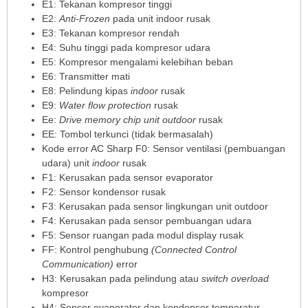
E1: Tekanan kompresor tinggi
E2:
Anti-Frozen
pada unit indoor rusak
E3: Tekanan kompresor rendah
E4: Suhu tinggi pada kompresor udara
E5: Kompresor mengalami kelebihan beban
E6: Transmitter mati
E8: Pelindung kipas
indoor
rusak
E9:
Water flow protection
rusak
Ee:
Drive memory chip unit outdoor
rusak
EE: Tombol terkunci (tidak bermasalah)
Kode error AC Sharp F0: Sensor ventilasi (pembuangan
udara) unit
indoor
rusak
F1: Kerusakan pada sensor evaporator
F2: Sensor kondensor rusak
F3: Kerusakan pada sensor lingkungan unit outdoor
F4: Kerusakan pada sensor pembuangan udara
F5: Sensor ruangan pada modul display rusak
FF: Kontrol penghubung
(Connected Control
Communication)
error
H3: Kerusakan pada pelindung atau
switch overload
kompresor
H4: Sensor evaporator dan kondensor temperatur